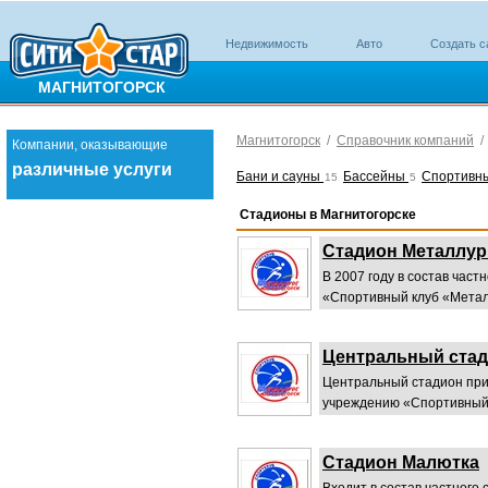
Недвижимость
Авто
Создать с
МАГНИТОГОРСК
Магнитогорск
/
Справочник компаний
Компании, оказывающие
различные услуги
Бани и сауны
Бассейны
Спортивн
15
5
Стадионы в Магнитогорске
Стадион Металлург
В 2007 году в состав час
«Спортивный клуб «Метал
Центральный ста
Центральный стадион при
учреждению «Спортивный 
Стадион Малютка