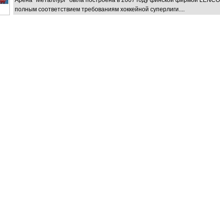
Арена "Металлург" была построена в 2007 году финской фирмой LENCO
полным соответствием требованиям хоккейной суперлиги....