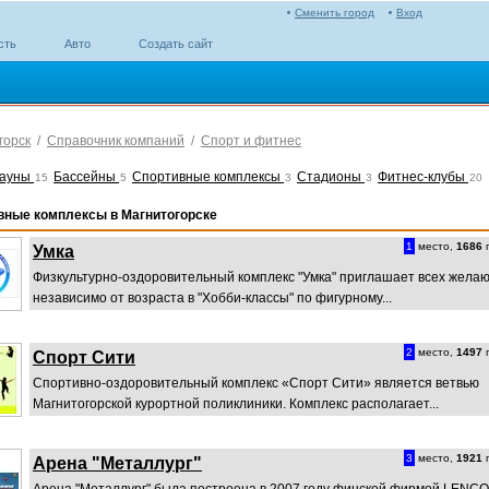
Сменить город
Вход
сть
Авто
Создать сайт
горск
/
Справочник компаний
/
Спорт и фитнес
сауны
Бассейны
Спортивные комплексы
Стадионы
Фитнес-клубы
15
5
3
3
20
вные комплексы в Магнитогорске
1
место,
1686
п
Умка
Физкультурно-оздоровительный комплекс "Умка" приглашает всех жела
независимо от возраста в "Хобби-классы" по фигурному...
2
место,
1497
п
Спорт Сити
Спортивно-оздоровительный комплекс «Спорт Сити» является ветвью
Магнитогорской курортной поликлиники. Комплекс располагает...
3
место,
1921
п
Арена "Металлург"