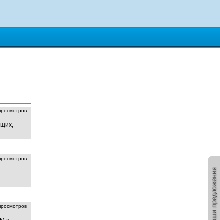
росмотров
ющих,
росмотров
росмотров