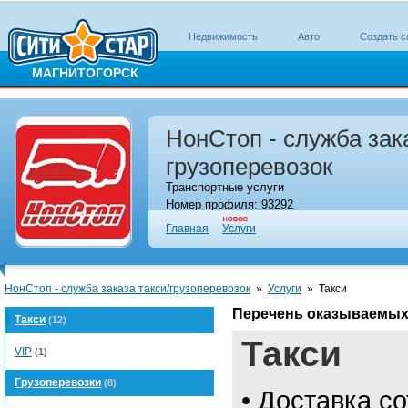
Недвижимость
Авто
Создать с
МАГНИТОГОРСК
НонСтоп - служба зака
грузоперевозок
Транспортные услуги
Номер профиля: 93292
Главная
Услуги
НонСтоп - служба заказа такси/грузоперевозок
»
Услуги
»
Такси
Перечень оказываемых
Такси
(12)
Такси
VIP
(1)
Грузоперевозки
(8)
• Доставка с