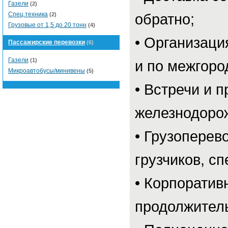
Газели
(2)
Спец.техника
(2)
обратно;
Грузовые от 1,5 до 20 тонн
(4)
• Организация
Пассажирские перевозки
(6)
Газели
(1)
и по межгоро
Микроавтобусы/минивены
(5)
• Встречи и 
железнодоро
• Грузоперев
грузчиков, сп
• Корпоратив
продолжитель