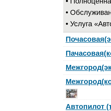
• Полноценна
• Обслуживан
• Услуга «Авт
Почасовая(э
Пачасовая(
Межгород(э
Межгород(к
Автопилот (