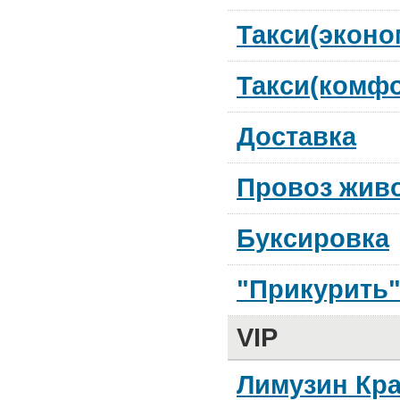
Такси(эконо
Такси(комфо
Доставка
Провоз жив
Буксировка
"Прикурить
VIP
Лимузин Кр