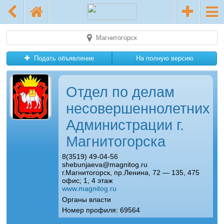
Магнитогорск
Подать объявление
На полную версию
Отдел по делам
несовершеннолетних
Администрации г.
Магнитогорска
8(3519) 49-04-56
shebunjaeva@magnitog.ru
г.Магнитогорск, пр.Ленина, 72 — 135, 475
офис; 1, 4 этаж
www.magnitog.ru
Органы власти
Номер профиля: 69564