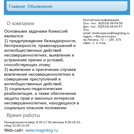
Главная
Объявления
Контактная информация
О компании
Осн. тел.:
8(3519) 49-04-56
Доп. тел.:
8(3519) 49-04-57
Осн.
Основными задачами Комиссий
email:
shebunjaeva@magnitog.ru
являются:
Адрес:
г.Магнитогорск,
пр.Ленина, 72 — 135, 475
1) предупреждение безнадзорности,
офис; 1, 4 этаж
беспризорности, правонарушений и
антиобщественных действий
несовершеннолетних, выявление и
устранение причин и условий,
способствующих этому;
2) выявление и пресечение случаев
вовлечения несовершеннолетних в
совершение преступлений и
антиобщественных действий;
3) социально-педагогическая
реабилитация, а также обеспечение
защиты прав и законных интересов
несовершеннолетних, находящихся в
социально опасном положении.
Время работы
Понедельник-четверг 8:30-17:30,пятница 8:30-16:15,
обед 12:00-12:45.
Web-сайт:
www.magnitog.ru