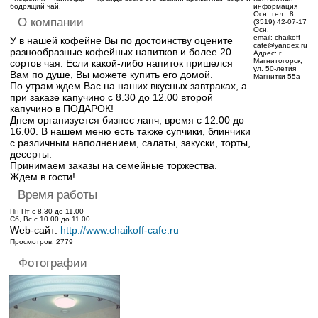
бодрящий чай.
информация
Осн. тел.:
8
О компании
(3519) 42-07-17
Осн.
email:
chaikoff-
У в нашей кофейне Вы по достоинству оцените
cafe@yandex.ru
разнообразные кофейных напитков и более 20
Адрес:
г.
Магнитогорск,
сортов чая. Если какой-либо напиток пришелся
ул. 50-летия
Вам по душе, Вы можете купить его домой.
Магнитки 55а
По утрам ждем Вас на наших вкусных завтраках, а
при заказе капучино с 8.30 до 12.00 второй
капучино в ПОДАРОК!
Днем организуется бизнес ланч, время с 12.00 до
16.00. В нашем меню есть также супчики, блинчики
с различным наполнением, салаты, закуски, торты,
десерты.
Принимаем заказы на семейные торжества.
Ждем в гости!
Время работы
Пн-Пт с 8.30 до 11.00
Сб, Вс с 10.00 до 11.00
Web-сайт:
http://www.chaikoff-cafe.ru
Просмотров: 2779
Фотографии