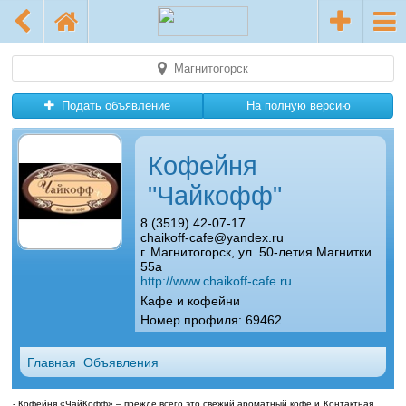
Магнитогорск
Подать объявление
На полную версию
Кофейня
"Чайкофф"
8 (3519) 42-07-17
chaikoff-cafe@yandex.ru
г. Магнитогорск, ул. 50-летия Магнитки
55а
http://www.chaikoff-cafe.ru
Кафе и кофейни
Номер профиля: 69462
Главная
Объявления
- Кофейня «ЧайКофф» – прежде всего это свежий ароматный кофе и
Контактная