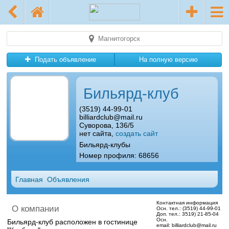
Магнитогорск
Подать объявление
На полную версию
Бильярд-клуб
(3519) 44-99-01
billiardclub@mail.ru
Суворова, 136/5
нет сайта,
создать сайт
Бильярд-клубы
Номер профиля: 68656
Главная
Объявления
Контактная информация
О компании
Осн. тел.:
(3519) 44-99-01
Доп. тел.:
3519) 21-85-04
Осн.
Бильярд-клуб расположен в гостинице
email:
billiardclub@mail.ru