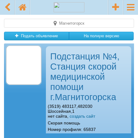
Магнитогорск
Подать объявление
На полную версию
Подстанция №4,
Станция скорой
медицинской
помощи
г.Магнитогорска
(3519) 483117,482030
Шоссейная,1
нет сайта,
создать сайт
Скорая помощь
Номер профиля: 65837