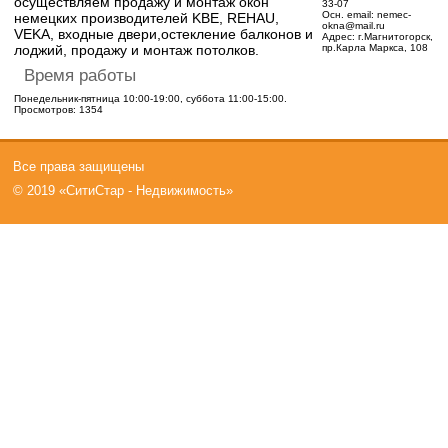
осуществляем продажу и монтаж окон
33-07
Осн. email:
nemec-
немецких производителей KBE, REHAU,
okna@mail.ru
VEKA, входные двери,остекление балконов и
Адрес:
г.Магнитогорск,
лоджий, продажу и монтаж потолков.
пр.Карла Маркса, 108
Время работы
Понедельник-пятница 10:00-19:00, суббота 11:00-15:00.
Просмотров: 1354
Все права защищены
© 2019 «СитиСтар - Недвижимость»