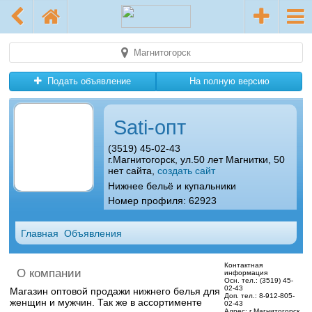
Магнитогорск
Подать объявление
На полную версию
Sati-опт
(3519) 45-02-43
г.Магнитогорск, ул.50 лет Магнитки, 50
нет сайта,
создать сайт
Нижнее бельё и купальники
Номер профиля: 62923
Главная
Объявления
Контактная
О компании
информация
Осн. тел.:
(3519) 45-
02-43
Магазин оптовой продажи нижнего белья для
Доп. тел.:
8-912-805-
женщин и мужчин. Так же в ассортименте
02-43
Адрес:
г.Магнитогорск,