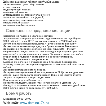
Дермодинамическая терапия. Вакуумный массаж
термоактивные сухие обертывания
стоун-терапия
моделирующий массаж
классический массаж
лимфодренажный массаж тела (ручной)
антицеллюлитный массаж (ручной)
массаж шейно-воротниковой зоны
висцеральный массаж
восточная юмейхо-терапия
Специальные предложения, акции
Эффективное лазерное удаление сосудов
Эффективное лазерное удаление сосудов по очень выгодной цене
9900 рублей (1 зона 10*10 см, полная стоимость 25000 рублей)
Летняя омолаживающая процедура «Прикосновение Венеции»
Летняя омолаживающая процедура «Прикосновение Венеции» -
фракционное лазерное омоложение кожи лица DOT – therapy –
современная, результативная технология для коррекции возрастных
изменений и эстетических недостатков. Только в этом месяце любая
вторая зона в подарок + сертификат на биоревитализацию.
Быстрое обновление и очищение кожи
Быстрое обновление и очищение кожи благодаря безопасному
летнему пилингу «Сила красных фруктов» по специальной цене 2900
рублей.
Лазерная эпиляция в летний период
Лазерная эпиляция в летний период возможна?? Да, на неодимовом
лазере, даже перед загаром или после!! В июне на каждую вторую
зону на неодимовом лазере скидка 30%
Продлите молодость Ваших глаз
Продлите молодость Ваших глаз. Только в салоне Домино "DOT-
therapy"- фракционное лазерное омоложение по очень выгодной цене
3500 рублей (цена по прейскуранту 7000 руб.).
Время работы
Ежедневно 09:00–20:00
Web-сайт:
www.domino174.ru