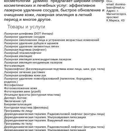
косметологии "Домино" предлагает широкий спектр
Осн.
email:
domino-
косметических и лечебных услуг: эффективное
laser@mail.ru
лазерное удаление сосудов, быстрое обновление и
Адрес:
г.
очищение кожи, лазерная эпиляция в летний
Магнитогорск,
проспект
период и многое другое.
К.Маркса, 43
Товары и услуги
Лазерная шлифовка (DOT therapy)
Лазерное удаление сосудов
Лазерное омоложение лица и устранение возрастных изменений
Лазерное удаление рубцов и шрамов
Лазерное удаление пигментных пятен
Лазерная подтяжка (лифтинг)
Лазерный плазмолифтинг
Лазерная эпиляция:
Лазерная эпиляция александритовым лазером
Лазерная эпиляция неодимным лазером
Фотоэпиляция
Термолифтинг (Безоперационная подтяжка кожи лица, шеи, рук, тела)
Лазерное лечение растяжек
Лазерная шлифовка кожи рук
Лазерное удаление новообразований (папиллом, бородавок,
родинок.)
Фотофиллинг
Фотоомоложение кожи
Фототерапия акне (угрей)
Инъекции красоты (контурная пластика)
Диспорт, Ботокс
Увеличение губ
Биоревитализация
Контурная пластика (филлеры)
Программы по лицу:
Дермодинамическая терапия. Радиоволновой лифтинг (контуры лица)
Дермодинамическая терапия. Ультразвуковая липосакция
Дермодинамическая терапия. Вакуумный массаж
Программы по телу:
Дермодинамическая терапия. Радиоволновой лифтинг (контуры тела)
Дермодинамическая терапия. Ультразвуковая липосакция