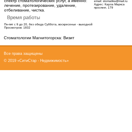
спектр стоматологических услуг, а именно:
email:
stomatika@mail.ru
Адрес:
Карла Маркса
лечение, протезирование, удаление,
проспект, 179
отбеливание, чистка.
Время работы
Пн-пят с 9 до 20, без обеда Суббота, воскресенье - выходной
Просмотров: 1832
Стоматологии Магнитогорска: Визит
Все права защищены
© 2019 «СитиСтар - Недвижимость»