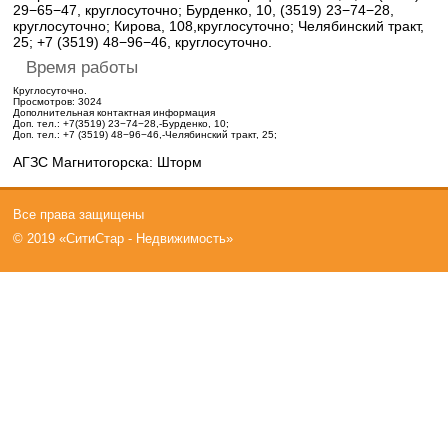
29−65−47, круглосуточно; Бурденко, 10, (3519) 23−74−28,
круглосуточно; Кирова, 108,круглосуточно; Челябинский тракт,
25; +7 (3519) 48−96−46, круглосуточно.
Время работы
Круглосуточно.
Просмотров: 3024
Дополнительная контактная информация
Доп. тел.:
+7(3519) 23−74−28,-Бурденко, 10;
Доп. тел.:
+7 (3519) 48−96−46,-Челябинский тракт, 25;
АГЗС Магнитогорска: Шторм
Все права защищены
© 2019 «СитиСтар - Недвижимость»