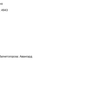
но
: 4943
агнитогорска: Авангард