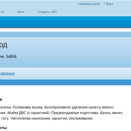
Сменить город
Вход
сть
Авто
Создать сайт
рд
я: 54656
явления
и
салона -Полировка кузова -Безобразивное удаление налета любого
ия -Мойка ДВС (с гарантией) -Предпродажная подготовка -Бронь, винил,
о тату. -Автопленка-нанесение, гарантия, обслуживание.
оты