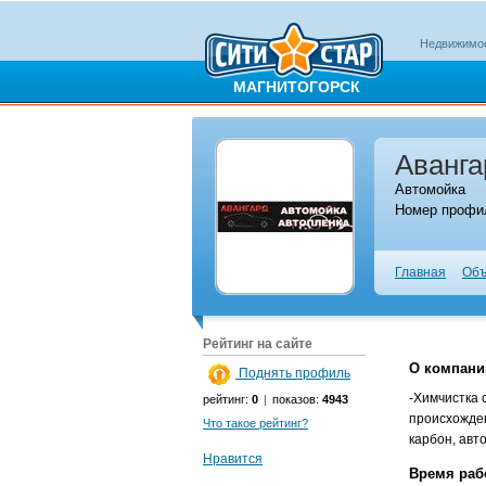
Недвижимо
МАГНИТОГОРСК
Аванга
Автомойка
Номер профил
Главная
Объ
Рейтинг на сайте
О компани
Поднять профиль
-Химчистка 
рейтинг:
0
|
показов:
4943
происхожден
Что такое рейтинг?
карбон, авт
Нравится
Время раб