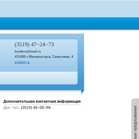
(3519) 47−24−73
horahora@mail.ru
455000 г.Магнитогорск, Галиуллина, 4
avamag.ru
Дополнительная контактная информация
Доп. тел.:
(3519) 46−00−69