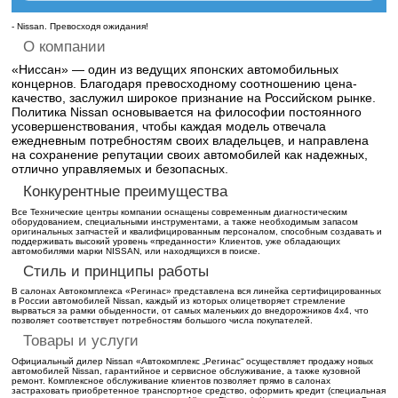
- Nissan. Превосходя ожидания!
О компании
«Ниссан» — один из ведущих японских автомобильных
концернов. Благодаря превосходному соотношению цена-
качество, заслужил широкое признание на Российском рынке.
Политика Nissan основывается на философии постоянного
усовершенствования, чтобы каждая модель отвечала
ежедневным потребностям своих владельцев, и направлена
на сохранение репутации своих автомобилей как надежных,
отлично управляемых и безопасных.
Конкурентные преимущества
Все Технические центры компании оснащены современным диагностическим
оборудованием, специальными инструментами, а также необходимым запасом
оригинальных запчастей и квалифицированным персоналом, способным создавать и
поддерживать высокий уровень «преданности» Клиентов, уже обладающих
автомобилями марки NISSAN, или находящихся в поиске.
Стиль и принципы работы
В салонах Автокомплекса «Регинас» представлена вся линейка сертифицированных
в России автомобилей Nissan, каждый из которых олицетворяет стремление
вырваться за рамки обыденности, от самых маленьких до внедорожников 4x4, что
позволяет соответствует потребностям большого числа покупателей.
Товары и услуги
Официальный дилер Nissan «Автокомплекс „Регинас“ осуществляет продажу новых
автомобилей Nissan, гарантийное и сервисное обслуживание, а также кузовной
ремонт. Комплексное обслуживание клиентов позволяет прямо в салонах
застраховать приобретенное транспортное средство, оформить кредит (специальная