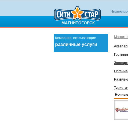
Недвижимо
МАГНИТОГОРСК
Магнито
Компании, оказывающие
различные услуги
Аквапар
Гостин
Зоопар
Организ
Развлек
Туристи
Ночные