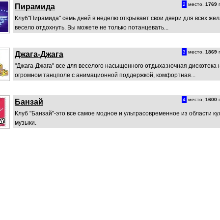
2
место,
1769
п
Пирамида
Клуб"Пирамида" семь дней в неделю открывает свои двери для всех же
весело отдохнуть. Вы можете не только потанцевать...
3
место,
1869
п
Джага-Джага
"Джага-Джага"-все для веселого насыщенного отдыха:ночная дискотека 
огромном танцполе с анимационной поддержкой, комфортная...
4
место,
1600
п
Банзай
Клуб "Банзай"-это все самое модное и ультрасовременное из области ку
музыки.