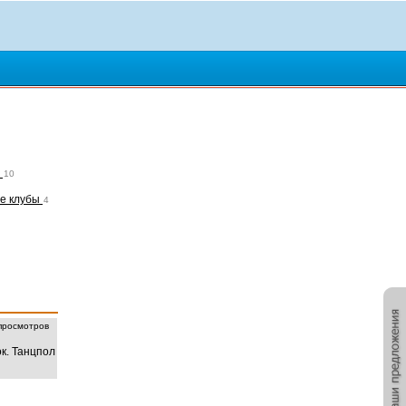
а
10
е клубы
4
росмотров
к. Танцпол