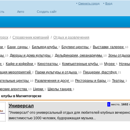
Сменить город
Вход
сть
Авто
Создать сайт
горск
/
Справочник компаний
/
Отдых и развлечения
ки
Бани, сауны
Бильярд-клубы
Боулинг-центры
Выставки, галереи
2
1
7
2
10
ицы
Дворцы и дома культуры
Дельфинарии, океанариумы
Зоны отдых
15
2
10
ки
Кафе и кофейни
Кинотеатры
Компьютерные клубы
Музеи
Ночны
1
8
4
10
5
ация мероприятий
Парки культуры и отдыха
Пиццерии, фастфуд
2
10
21
ательные центры
Развлечения и досуг
Рестораны и бары
Театры
10
10
23
3
ческие агентства
Цирки
Школы танцев
13
1
3
 клубы в Магнитогорске
1
место,
1602
п
Универсал
"Универсал"-это универсальный отдых для любителей клубных вечерино
вместимостью 1000 человек, будоражащая музыка...