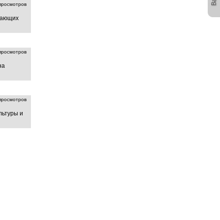
росмотров
лающих
росмотров
на
росмотров
льтуры и