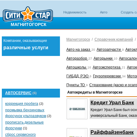
Недвижимость
Авто
Создать с
МАГНИТОГОРСК
Магнитогорск
/
Справочник компаний
Компании, оказывающие
различные услуги
Авто на заказ
Автозапчасти
Авток
20
9
Авторазбор
Авторынки
Автосало
27
10
Автошколы
Автоэкспертиза
Авто
16
21
ГИБДД, РЭО
Грузоперевозки
Мото
6
34
Пункты ТО
Страхование (каско и осаг
9
Автокредиты в Магнитогорске
АВТОСЕРВИС
(6)
Кредит Урал Банк
коррекция пробега
(2)
Кредит Урал Банк был осн
промывка бензиновых
универсальный Банк, оказ
форсунок ультразвуком
(2)
прописать дизельные
форсунки
(1)
Райффайзенбанк
сброс сервисного