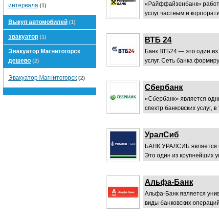
«Райффайзенбанк» работае
интервала
(1)
услуг частным и корпорат
Выкуп автомобилей
(1)
эвакуатор
(1)
ВТБ 24
Эвакуатор Магнитогорск
Банк ВТБ24 — это один из
дешево
услуг. Сеть банка формиру
(2)
Эвакуатор Магнитогорск
(2)
Сбербанк
«Сбербанк» является одни
спектр банковских услуг, в
УралСиб
БАНК УРАЛСИБ является 
Это один из крупнейших у
Альфа-Банк
Альфа-Банк является уни
виды банковских операций