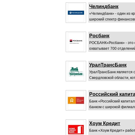
Челиндбанк
«Челиндбанк» - один из 
широкий спектр финансовых
Росбанк
РОСБАНК«Росбанк» - это 
охватывает 700 отделений,
УралТрансБанк
УралТрансБанк является 
Свердловской области, ко
Российский капит
Банк «Российский капитал
банком с широкой филиаль
Хоум Кредит
Банк «Хоум Кредит» работ