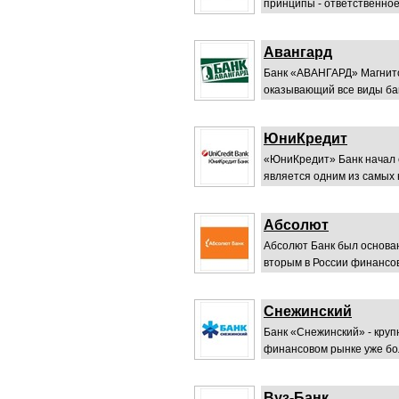
принципы - ответственное
Авангард
Банк «АВАНГАРД» Магнито
оказывающий все виды банк
ЮниКредит
«ЮниКредит» Банк начал с
является одним из самых н
Абсолют
Абсолют Банк был основан 
вторым в России финансов
Снежинский
Банк «Снежинский» - кру
финансовом рынке уже бол
Вуз-Банк