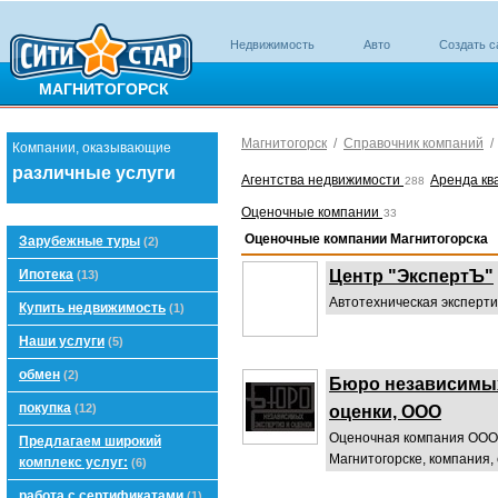
Недвижимость
Авто
Создать с
МАГНИТОГОРСК
Магнитогорск
/
Справочник компаний
Компании, оказывающие
различные услуги
Агентства недвижимости
Аренда кв
288
Оценочные компании
33
Оценочные компании Магнитогорска
Зарубежные туры
(2)
Ипотека
Центр "ЭкспертЪ"
(13)
Автотехническая эксперт
Купить недвижимость
(1)
Наши услуги
(5)
обмен
(2)
Бюро независимых
покупка
(12)
оценки, ООО
Оценочная компания ООО 
Предлагаем широкий
Магнитогорске, компания,
комплекс услуг:
(6)
работа с сертификатами
(1)