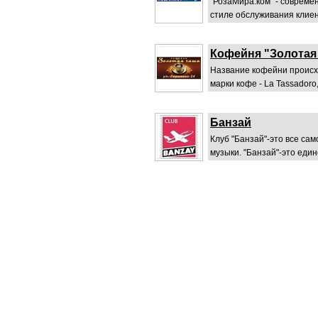
"РозаМира.ком" - совреме
стиле обслуживания клиен
Кофейня "Золотая
Название кофейни происх
марки кофе - La Tassadoro,
Банзай
Клуб "Банзай"-это все са
музыки. "Банзай"-это еди