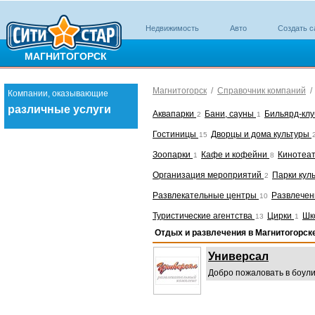
Недвижимость
Авто
Создать с
МАГНИТОГОРСК
Магнитогорск
/
Справочник компаний
Компании, оказывающие
различные услуги
Аквапарки
Бани, сауны
Бильярд-кл
2
1
Гостиницы
Дворцы и дома культуры
15
Зоопарки
Кафе и кофейни
Кинотеа
1
8
Организация мероприятий
Парки кул
2
Развлекательные центры
Развлечен
10
Туристические агентства
Цирки
Шк
13
1
Отдых и развлечения в Магнитогорск
Универсал
Добро пожаловать в боули