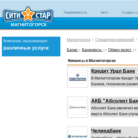
Недвижимость
Авто
Создать с
МАГНИТОГОРСК
Магнитогорск
/
Справочник компаний
Компании, оказывающие
различные услуги
Банки
Банкоматы
Обмен валют
4
10
10
Финансы в Магнитогорске
Кредит Урал Банк
В Магнитогорске Кредит 
Банком, технически разви
АКБ "Абсолют Бан
Абсолют Банк увеличил ма
марта Абсолют Банк улучш
Челиндбанк